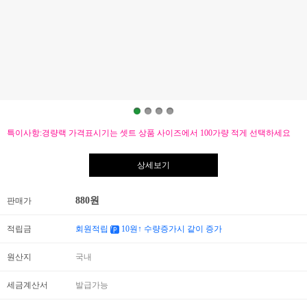
특이사항:경량랙 가격표시기는 셋트 상품 사이즈에서 100가량 적게 선택하세요
상세보기
880
원
판매가
적립금
회원적립
10
원↑ 수량증가시 같이 증가
원산지
국내
세금계산서
발급가능