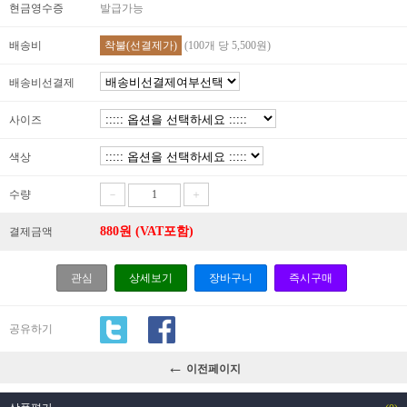
현금영수증
발급가능
배송비
착불(선결제가)
(100개 당 5,500원)
배송비선결제
사이즈
색상
수량
－
＋
880
원 (VAT포함)
결제금액
관심
상세보기
장바구니
즉시구매
공유하기
←
이전페이지