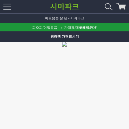
마트용품 살 땐 - 시마파크
→
피오피/이젤용품
가격표/데코레일/POP
경량랙 가격표시기