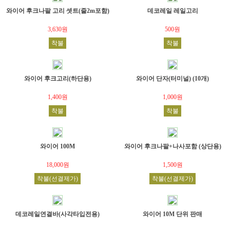
와이어 후크나팔 고리 셋트(줄2m포함)
데코레일 레일고리
3,630원
500원
착불
착불
와이어 후크고리(하단용)
와이어 단자(터미널) (10개)
1,400원
1,000원
착불
착불
와이어 100M
와이어 후크나팔+나사포함 (상단용)
18,000원
1,500원
착불(선결제가)
착불(선결제가)
데코레일연결바(사각타입전용)
와이어 10M 단위 판매