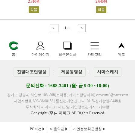
2,310원
2,640원
착불
착불
＜
1
/ 1
＞
홈
마이페이지
최근본상품
카테고리
위로
진열대조립영상
|
제품동영상
|
시마스케치
문의전화 : 1688-3401 (월~금 9:30 ~18:00)
경기도 광명시 하안로 108, 808(소하동, 에이스광명타워) cimaemail@naver.com
사업자번호 890-88-00153 | 통신판매업신고 제 2015-경기광명-0448호
주식회사 시마파크 | 대표 및 개인정보관리자 : 가수현
Copyright (주)시마파크 All Rights Reserved
PC버전
|
이용약관
|
개인정보취급방침